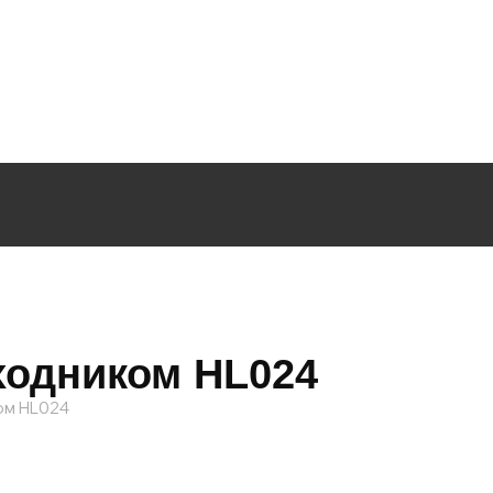
ходником HL024
ом HL024