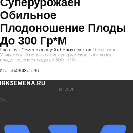
Суперурожаен
Обильное
Плодоношение Плоды
До 300 Гр*М
Главная
/
Семена овощей в белых пакетах
/ баклажан
Универсал-6 неприхотлив суперурожаен обильное
плодоношение плоды до 300 гр*М
SKU: c646618c1b66
IRKSEMENA.RU
© 2026
Vk