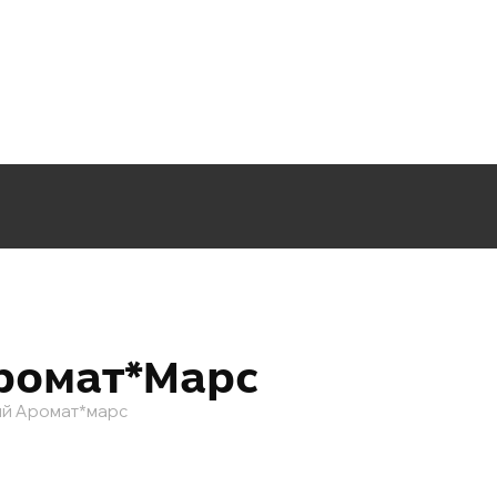
ромат*марс
ый Аромат*марс