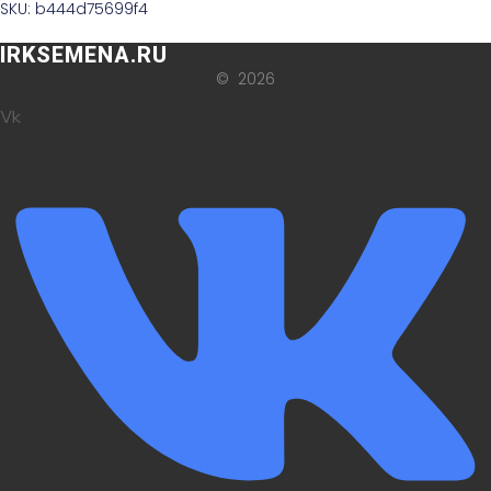
SKU: b444d75699f4
IRKSEMENA.RU
© 2026
Vk