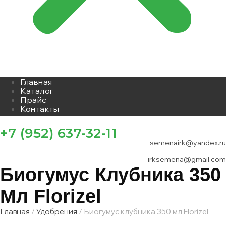
Главная
Каталог
Прайс
Контакты
+7 (952) 637-32-11
semenairk@yandex.ru
irksemena@gmail.com
Биогумус Клубника 350
Мл Florizel
Главная
/
Удобрения
/ Биогумус клубника 350 мл Florizel