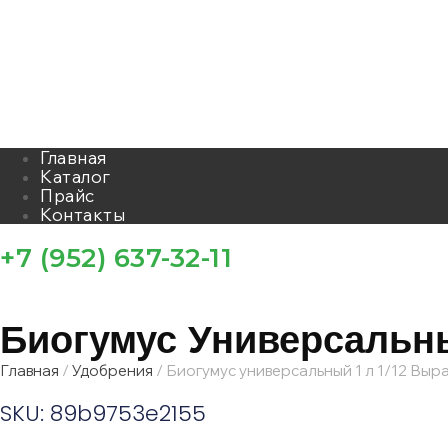
Главная
Каталог
Прайс
Контакты
+7 (952) 637-32-11
Биогумус Универсальны
Главная
/
Удобрения
/ Биогумус универсальный 1 л 1/12 Выр
SKU: 89b9753e2155