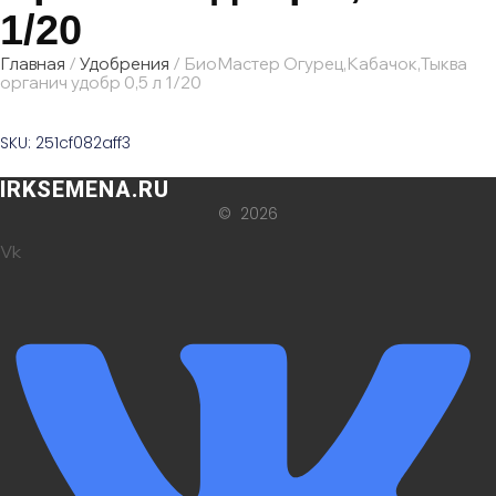
1/20
Главная
/
Удобрения
/ БиоМастер Огурец,Кабачок,Тыква
органич удобр 0,5 л 1/20
SKU: 251cf082aff3
IRKSEMENA.RU
© 2026
Vk