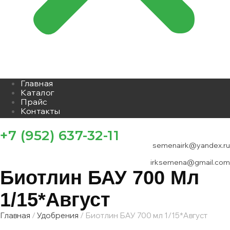
Главная
Каталог
Прайс
Контакты
+7 (952) 637-32-11
semenairk@yandex.ru
irksemena@gmail.com
Биотлин БАУ 700 Мл
1/15*Август
Главная
/
Удобрения
/ Биотлин БАУ 700 мл 1/15*Август