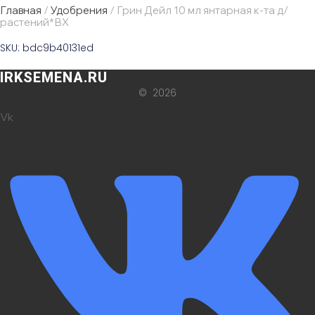
Главная
/
Удобрения
/ Грин Дейл 10 мл янтарная к-та д/
растений*ВХ
SKU: bdc9b40131ed
IRKSEMENA.RU
© 2026
Vk