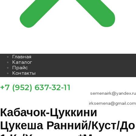
Главная
Каталог
Прайс
Контакты
+7 (952) 637-32-11
semenairk@yandex.ru
irksemena@gmail.com
Кабачок-Цуккини
Цукеша Ранний/куст/до