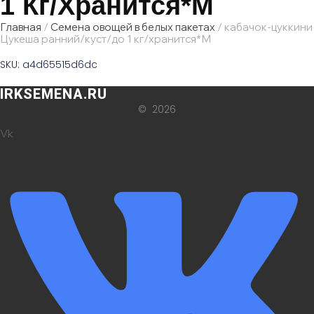
1 Кг/хранится*М
Главная
/
Семена овощей в белых пакетах
/ кабачок-цуккини
Цукеша ранний/куст/до 1 кг/хранится*М
SKU: a4d65515d6dc
IRKSEMENA.RU
© 2026
Vk