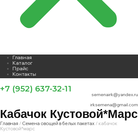
Главная
Каталог
Прайс
Контакты
+7 (952) 637-32-11
semenairk@yandex.ru
irksemena@gmail.com
Кабачок Кустовой*марс
Главная
/
Семена овощей в белых пакетах
/ кабачок
Кустовой*марс