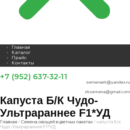
Главная
Каталог
Прайс
Контакты
+7 (952) 637-32-11
semenairk@yandex.ru
irksemena@gmail.com
Капуста Б/к Чудо-
Ультрараннее F1*УД
Главная
/
Семена овощей в цветных пакетах
/ капуста б/к
Чудо-Ультрараннее F1*УД