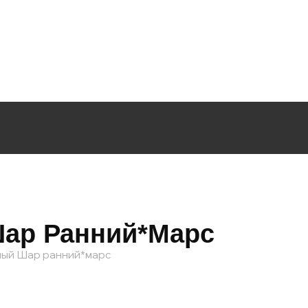
Шар Ранний*марс
жный Шар ранний*марс