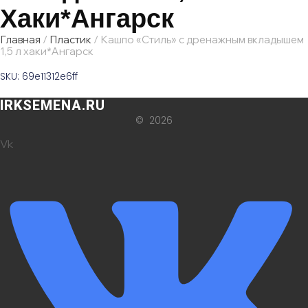
Хаки*Ангарск
Главная
/
Пластик
/ Кашпо «Стиль» с дренажным вкладышем
1,5 л хаки*Ангарск
SKU: 69e11312e6ff
IRKSEMENA.RU
© 2026
Vk