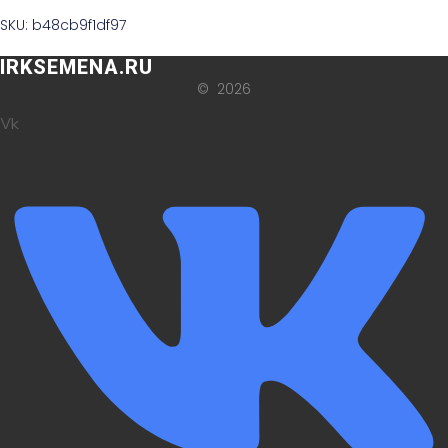
SKU: b48cb9f1df97
IRKSEMENA.RU
© 2026
Vk