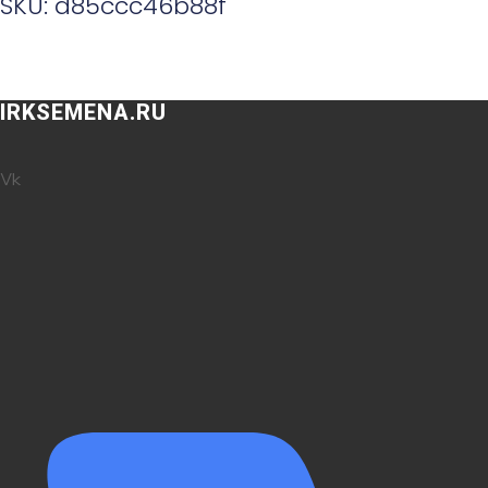
SKU: d85ccc46b88f
IRKSEMENA.RU
Vk