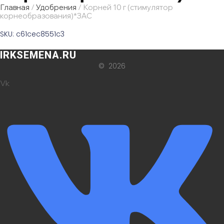
Главная
/
Удобрения
/ Корней 10 г (стимулятор
корнеобразования)*ЗАС
SKU: c61cec8551c3
IRKSEMENA.RU
© 2026
Vk