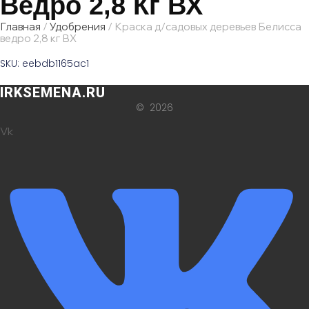
Ведро 2,8 Кг ВХ
Главная
/
Удобрения
/ Краска д/садовых деревьев Белисса
ведро 2,8 кг ВХ
SKU: eebdb1165ac1
IRKSEMENA.RU
© 2026
Vk