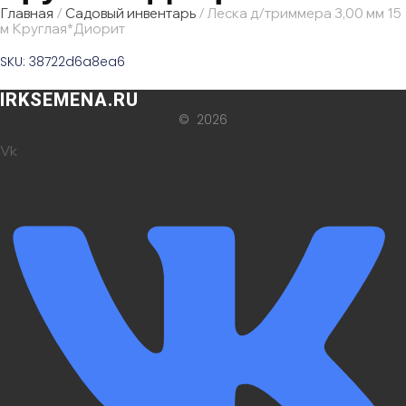
Главная
/
Садовый инвентарь
/ Леска д/триммера 3,00 мм 15
м Круглая*Диорит
SKU: 38722d6a8ea6
IRKSEMENA.RU
© 2026
Vk