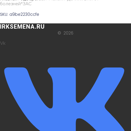
болезней*ЗАС
SKU: a9be2230ccfe
IRKSEMENA.RU
© 2026
Vk