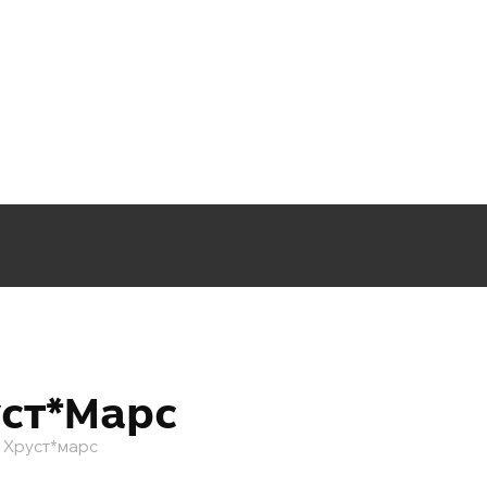
ст*марс
 Хруст*марс