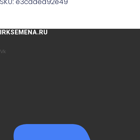
SKU: e3cdded92e49
IRKSEMENA.RU
Vk