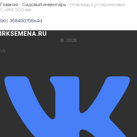
Главная
/
Садовый инвентарь
/ Ножницы кустарниковые
С-48К 500 мм
SKU: 368490708e4d
IRKSEMENA.RU
© 2026
Vk