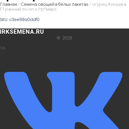
Главная
/
Семена овощей в белых пакетах
/ огурец Аннушка
F1 ранний пч/оп о/гр*марс
SKU: c3ee99a0ddf0
IRKSEMENA.RU
© 2026
Vk