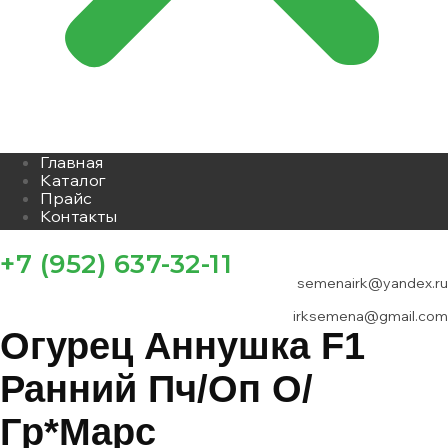
Главная
Каталог
Прайс
Контакты
+7 (952) 637-32-11
semenairk@yandex.ru
irksemena@gmail.com
Огурец Аннушка F1
Ранний Пч/оп О/
Гр*марс