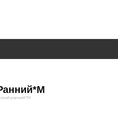
Ранний*М
рский ранний*М