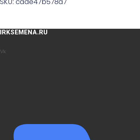
SKU: cade47b578a7
IRKSEMENA.RU
Vk