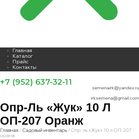
Главная
Каталог
Прайс
Контакты
+7 (952) 637-32-11
semenairk@yandex.ru
irksemena@gmail.com
Опр-Ль «Жук» 10 Л
ОП-207 Оранж
Главная
/
Садовый инвентарь
/ Опр-ль «Жук» 10 л ОП-207
оранж