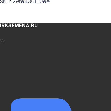
SKU: 29fe436150ee
IRKSEMENA.RU
Vk