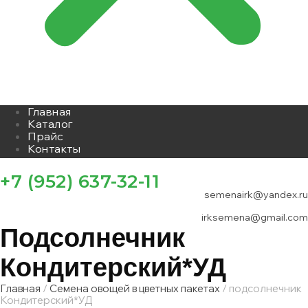
Главная
Каталог
Прайс
Контакты
+7 (952) 637-32-11
semenairk@yandex.ru
irksemena@gmail.com
Подсолнечник
Кондитерский*УД
Главная
/
Семена овощей в цветных пакетах
/ подсолнечник
Кондитерский*УД