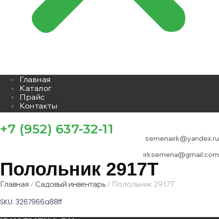
Главная
Каталог
Прайс
Контакты
+7 (952) 637-32-11
semenairk@yandex.ru
irksemena@gmail.com
Полольник 2917Т
Главная
/
Садовый инвентарь
/ Полольник 2917Т
SKU: 3267966a88ff