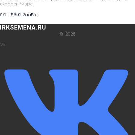
скоросп.*марс
SKU: f5602f2aa5fc
IRKSEMENA.RU
© 2026
Vk