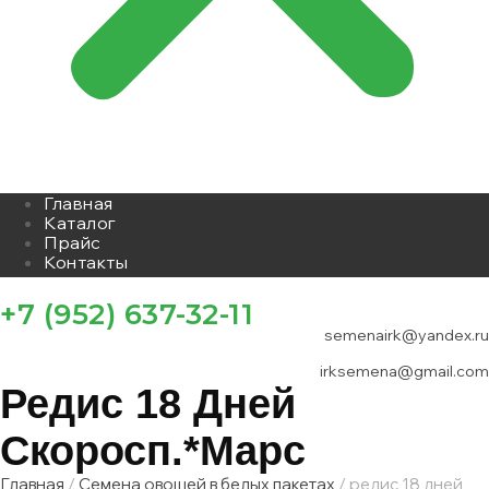
Главная
Каталог
Прайс
Контакты
+7 (952) 637-32-11
semenairk@yandex.ru
irksemena@gmail.com
Редис 18 Дней
Скоросп.*марс
Главная
/
Семена овощей в белых пакетах
/ редис 18 дней