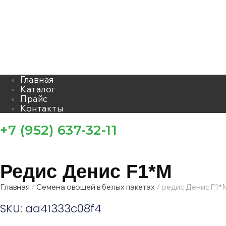
Главная
Каталог
Прайс
Контакты
+7 (952) 637-32-11
Редис Денис F1*М
Главная
/
Семена овощей в белых пакетах
/ редис Денис F1*
SKU: aa41333c08f4