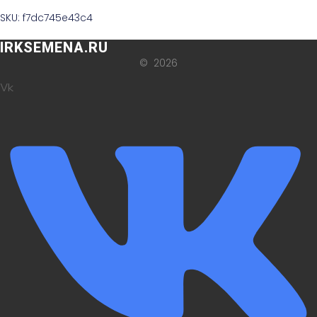
SKU: f7dc745e43c4
IRKSEMENA.RU
© 2026
Vk