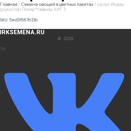
Главная
/
Семена овощей в цветных пакетах
/ салат Индау
(руккола) Покер*гавриш ХИТ 3
SKU: 5ed31567b21b
IRKSEMENA.RU
© 2026
Vk