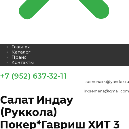
Главная
Каталог
Прайс
Контакты
+7 (952) 637-32-11
semenairk@yandex.ru
irksemena@gmail.com
Салат Индау
(руккола)
Покер*гавриш ХИТ 3