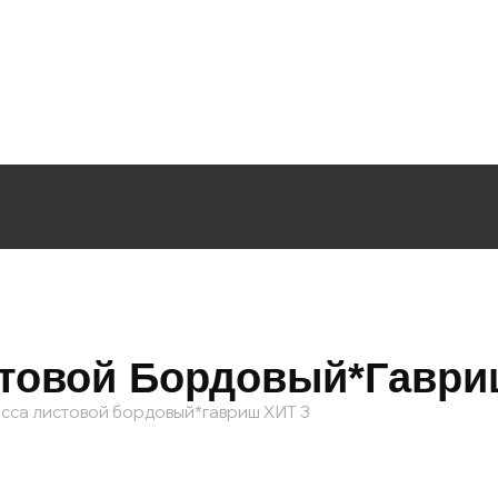
стовой Бордовый*гаври
осса листовой бордовый*гавриш ХИТ 3