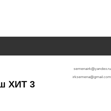
semenairk@yandex.ru
irksemena@gmail.com
ш ХИТ 3