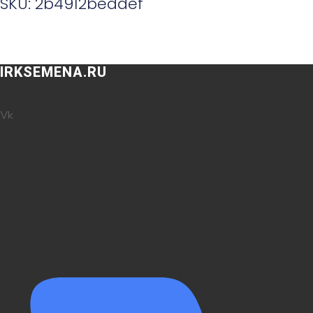
SKU: 2b4912beddef
IRKSEMENA.RU
Vk