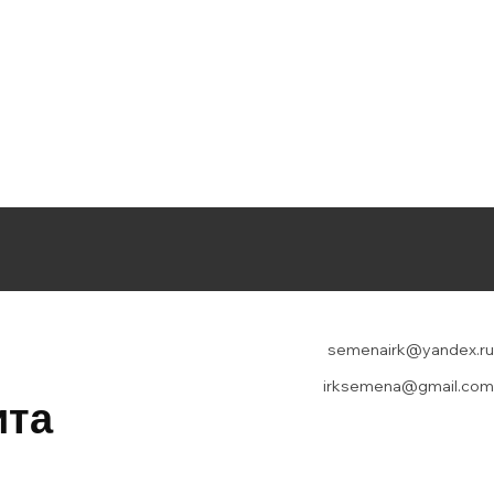
semenairk@yandex.ru
irksemena@gmail.com
ита