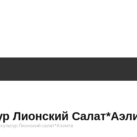
ур Лионский Салат*Аэл
 культур Лионский салат*Аэлита