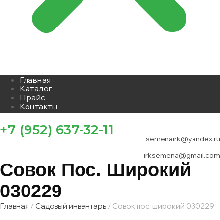
Главная
Каталог
Прайс
Контакты
+7 (952) 637-32-11
semenairk@yandex.ru
irksemena@gmail.com
Совок Пос. Широкий
030229
Главная
/
Садовый инвентарь
/ Совок пос. широкий 030229