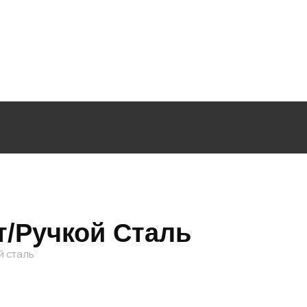
т/ручкой Сталь
й сталь