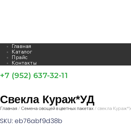
Главная
Каталог
Прайс
Контакты
+7 (952) 637-32-11
Свекла Кураж*УД
Главная
/
Семена овощей в цветных пакетах
/ свекла Кураж*
SKU: eb76abf9d38b