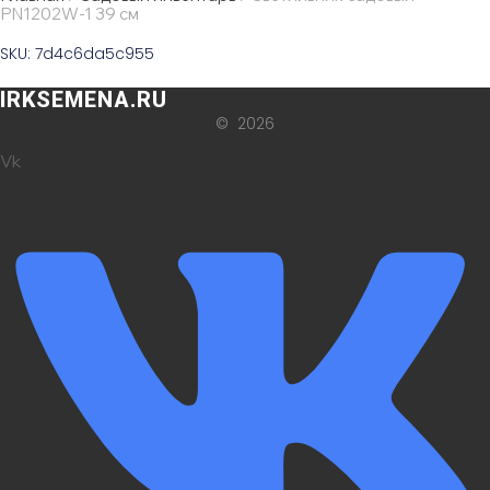
РN1202W-1 39 см
SKU: 7d4c6da5c955
IRKSEMENA.RU
© 2026
Vk