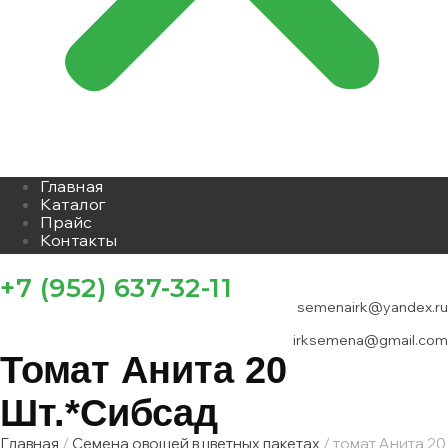
Главная
Каталог
Прайс
Контакты
+7 (952) 637-32-11
semenairk@yandex.ru
irksemena@gmail.com
Томат Анита 20
Шт.*сибсад
Главная
/
Семена овощей в цветных пакетах
/ томат Анита 20