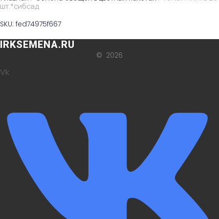
шт.*сибсад
SKU: fed74975f667
IRKSEMENA.RU
© 2026
Vk