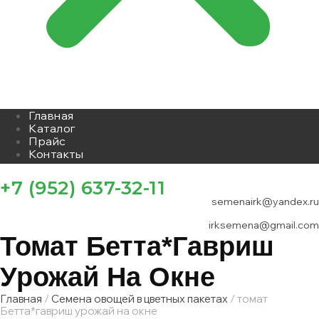
Главная
Каталог
Прайс
Контакты
+7 (952) 637-32-11
semenairk@yandex.ru
irksemena@gmail.com
Томат Бетта*гавриш
Урожай На Окне
Главная
/
Семена овощей в цветных пакетах
/ томат
Бетта*гавриш урожай на окне