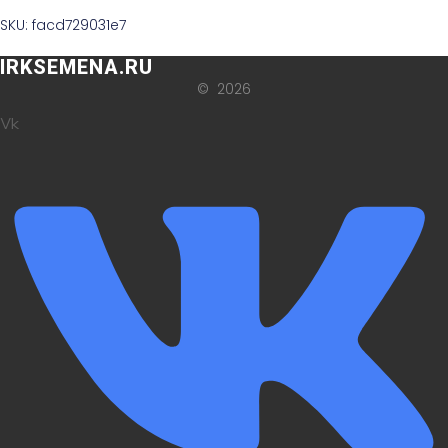
SKU: facd729031e7
IRKSEMENA.RU
© 2026
Vk