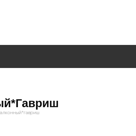
ый*гавриш
балконный*гавриш