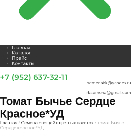
Главная
Каталог
Прайс
Контакты
+7 (952) 637-32-11
semenairk@yandex.ru
irksemena@gmail.com
Томат Бычье Сердце
Красное*УД
Главная
/
Семена овощей в цветных пакетах
/ томат Бычье
Сердце красное*УД