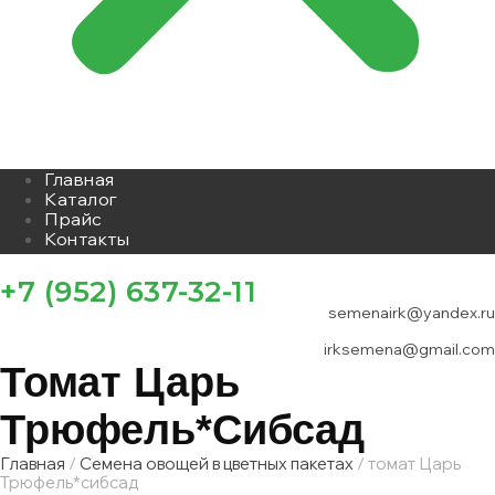
Главная
Каталог
Прайс
Контакты
+7 (952) 637-32-11
semenairk@yandex.ru
irksemena@gmail.com
Томат Царь
Трюфель*сибсад
Главная
/
Семена овощей в цветных пакетах
/ томат Царь
Трюфель*сибсад