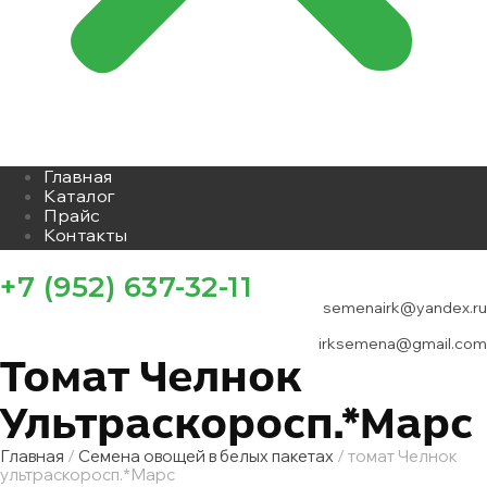
Главная
Каталог
Прайс
Контакты
+7 (952) 637-32-11
semenairk@yandex.ru
irksemena@gmail.com
Томат Челнок
Ультраскоросп.*Марс
Главная
/
Семена овощей в белых пакетах
/ томат Челнок
ультраскоросп.*Марс