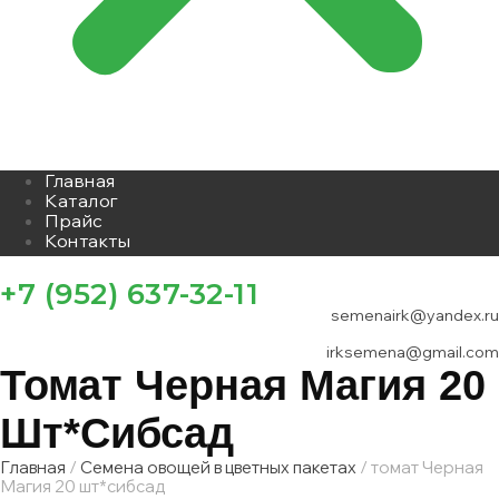
Главная
Каталог
Прайс
Контакты
+7 (952) 637-32-11
semenairk@yandex.ru
irksemena@gmail.com
Томат Черная Магия 20
Шт*сибсад
Главная
/
Семена овощей в цветных пакетах
/ томат Черная
Магия 20 шт*сибсад