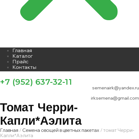
Главная
Каталог
Прайс
Контакты
+7 (952) 637-32-11
semenairk@yandex.ru
irksemena@gmail.com
Томат Черри-
Капли*Аэлита
Главная
/
Семена овощей в цветных пакетах
/ томат Черри-
Капли*Аэлита