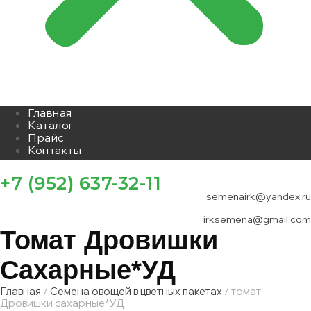
Главная
Каталог
Прайс
Контакты
+7 (952) 637-32-11
semenairk@yandex.ru
irksemena@gmail.com
Томат Дровишки
Сахарные*УД
Главная
/
Семена овощей в цветных пакетах
/ томат
Дровишки сахарные*УД