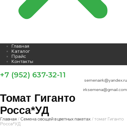
Главная
Каталог
Прайс
Контакты
+7 (952) 637-32-11
semenairk@yandex.ru
irksemena@gmail.com
Томат Гиганто
Росса*УД
Главная
/
Семена овощей в цветных пакетах
/ томат Гиганто
Росса*УД