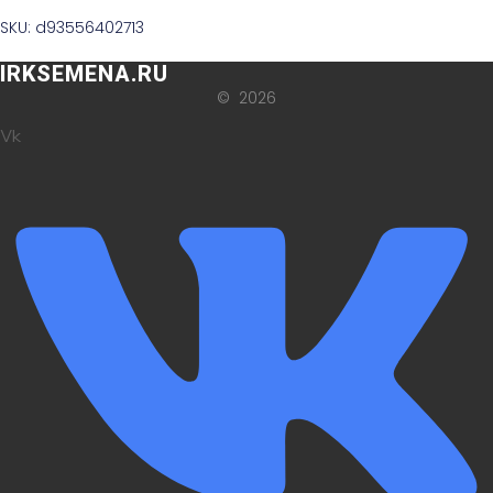
SKU: d93556402713
IRKSEMENA.RU
© 2026
Vk