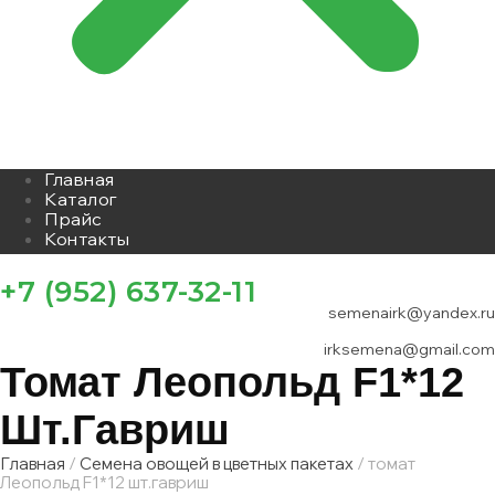
Главная
Каталог
Прайс
Контакты
+7 (952) 637-32-11
semenairk@yandex.ru
irksemena@gmail.com
Томат Леопольд F1*12
Шт.гавриш
Главная
/
Семена овощей в цветных пакетах
/ томат
Леопольд F1*12 шт.гавриш