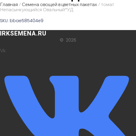
Главная
/
Семена овощей в цветных пакетах
/ томат
Непасынкующийся Овальный*УД
SKU: bbae585404e9
IRKSEMENA.RU
© 2026
Vk