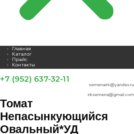
Главная
Каталог
Прайс
Контакты
+7 (952) 637-32-11
semenairk@yandex.ru
irksemena@gmail.com
Томат
Непасынкующийся
Овальный*УД